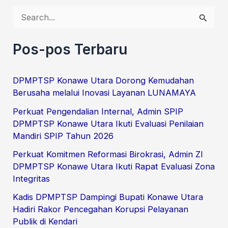
C
a
r
Pos-pos Terbaru
i
u
DPMPTSP Konawe Utara Dorong Kemudahan
Berusaha melalui Inovasi Layanan LUNAMAYA
n
t
Perkuat Pengendalian Internal, Admin SPIP
DPMPTSP Konawe Utara Ikuti Evaluasi Penilaian
u
Mandiri SPIP Tahun 2026
k
Perkuat Komitmen Reformasi Birokrasi, Admin ZI
:
DPMPTSP Konawe Utara Ikuti Rapat Evaluasi Zona
Integritas
Kadis DPMPTSP Dampingi Bupati Konawe Utara
Hadiri Rakor Pencegahan Korupsi Pelayanan
Publik di Kendari