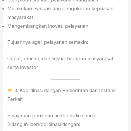
Melakukan evaluasi dan pengukuran kepuasan
masyarakat
Mengembangkan inovasi pelayanan
Tujuannya agar pelayanan semakin:
Cepat, mudah, dan sesuai harapan masyarakat
serta investor
3. Koordinasi dengan Pemerintah dan Instansi
Terkait
Pelayanan perizinan tidak berdiri sendiri.
Bidang ini berkoordinasi dengan: