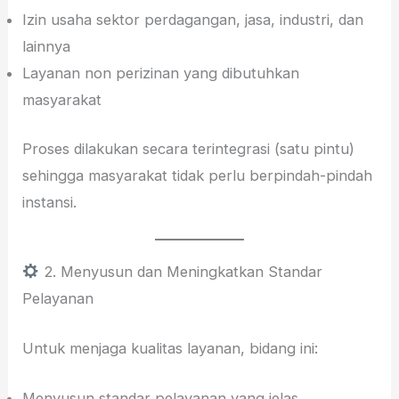
Izin usaha sektor perdagangan, jasa, industri, dan
lainnya
Layanan non perizinan yang dibutuhkan
masyarakat
Proses dilakukan secara terintegrasi (satu pintu)
sehingga masyarakat tidak perlu berpindah-pindah
instansi.
2. Menyusun dan Meningkatkan Standar
Pelayanan
Untuk menjaga kualitas layanan, bidang ini:
Menyusun standar pelayanan yang jelas