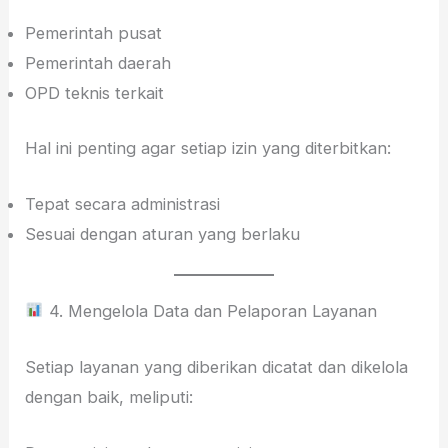
Pemerintah pusat
Pemerintah daerah
OPD teknis terkait
Hal ini penting agar setiap izin yang diterbitkan:
Tepat secara administrasi
Sesuai dengan aturan yang berlaku
4. Mengelola Data dan Pelaporan Layanan
Setiap layanan yang diberikan dicatat dan dikelola
dengan baik, meliputi: