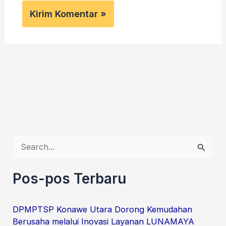
C
a
r
Pos-pos Terbaru
i
u
DPMPTSP Konawe Utara Dorong Kemudahan
Berusaha melalui Inovasi Layanan LUNAMAYA
n