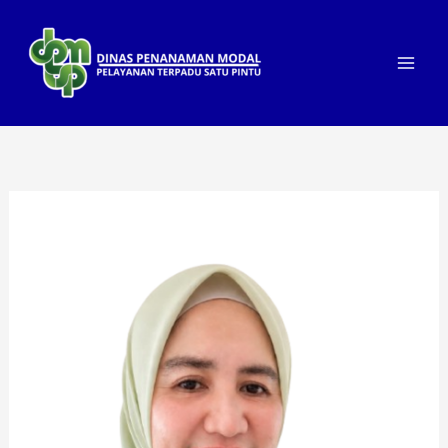
Lewati
ke
konten