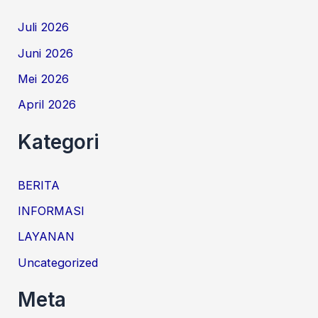
Juli 2026
Juni 2026
Mei 2026
April 2026
Kategori
BERITA
INFORMASI
LAYANAN
Uncategorized
Meta